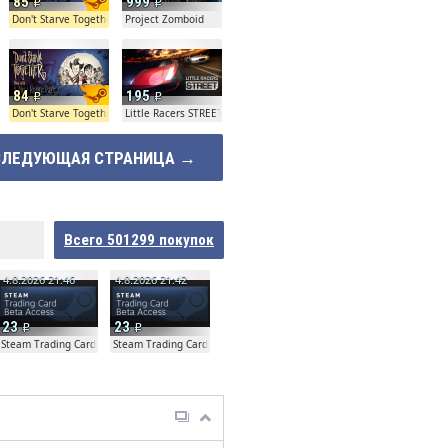
85
999
Don't Starve Together
Project Zomboid
84
195
r
Don't Starve Together
Little Racers STREET
СЛЕДУЮЩАЯ СТРАНИЦА →
Всего
501299
покупок
4.8.2026 21:46
4.8.2026 21:42
23
23
ta
Steam Trading Card Beta
Steam Trading Card Beta