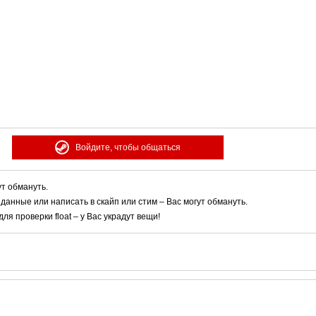
Войдите, чтобы общаться
ут обмануть.
 данные или написать в скайп или стим – Вас могут обмануть.
я проверки float – у Вас украдут вещи!