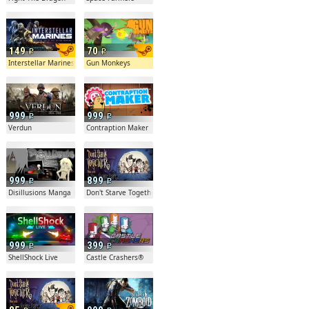
149
70
Interstellar Marines
Gun Monkeys
999
999
l Music Pack
r
Verdun
Contraption Maker
999
899
Disillusions Manga Horror
Don't Starve Together
999
399
r
ShellShock Live
Castle Crashers®