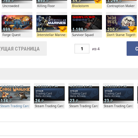
750
650
59
1 299
Uncrowded
Killing Floor
Blockstorm
Contraption Maker
999
85
1 199
200
Forge Quest
Interstellar Marines
Survivor Squad
Don't Starve Togethe
УЩАЯ СТРАНИЦА
из
4
е
4.8.2026 21:57
4.8.2026 21:54
4.8.2026 21:50
4.8.2026 21:50
134
24
23
23
Steam Trading Card Beta Access - Extra Copy
Steam Trading Card Beta
Steam Trading Card Beta
Steam Trading Card Be