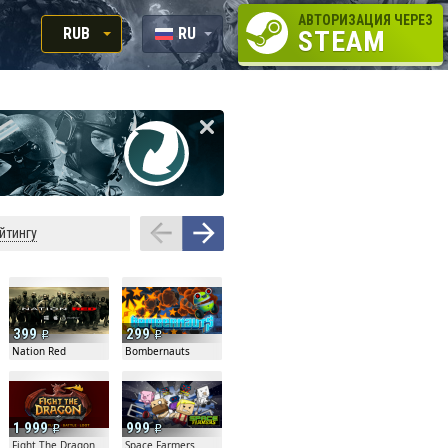
АВТОРИЗАЦИЯ ЧЕРЕЗ
RUB
RU
STEAM
RUB
EN
USD
EUR
йтингу
399
299
Nation Red
Bombernauts
1 999
999
tion
Fight The Dragon
Space Farmers