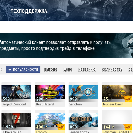
Т
ТЕХПОДДЕРЖКА
Автоматический клиент позволяет отправлять и получать
предметы, просто подтвердив трейд в телефоне
:
популярности
выгоде
цене
названию
количеству
ре
599
290
999
75
ess™
Project Zomboid
Beat Hazard
Sanctum
Nuclear Dawn
1 999
400
890
144
7 Days to Die
Tropico 5
Frozen Cortex
Talisman: Digital Edi