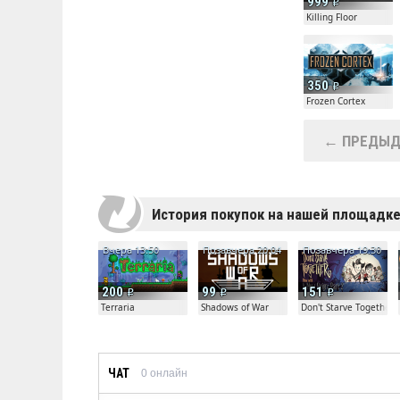
999
Killing Floor
350
Frozen Cortex
← ПРЕДЫД
История покупок на нашей площадк
Вчера 13:50
Позавчера 20:04
Позавчера 19:30
200
99
151
Terraria
Shadows of War
Don't Starve Together
ЧАТ
0
онлайн