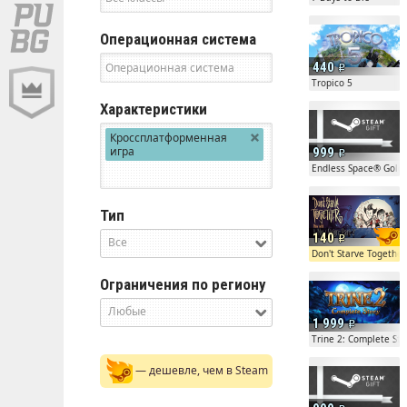
Операционная система
440
Tropico 5
Характеристики
Кроссплатформенная
игра
999
Endless Space® Gold
Тип
140
Все
Don't Starve Together
Ограничения по региону
Любые
1 999
Trine 2: Complete Sto
— дешевле, чем в Steam