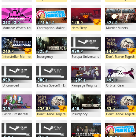
343.93
274.69
120
527
Monaco: What's Yours Is Mine
Contraption Maker
Hero Siege
Murder Miners
240
325
999
140
Interstellar Marines
Insurgency
Europa Universalis IV: Guns, Drums and Stee
Don't Starve Togethe
999
500
1 299
490
Uncrowded
Endless Space® - Emperor Edition
Rampage Knights
Orbital Gear
399
236.85
400
83
ry
Castle Crashers®
Don't Starve Together
Insurgency
Don't Starve Togethe