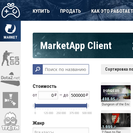
КУПИТЬ
ПРОДАТЬ
КАК ЭТО РАБОТАЕ
MARKET
MarketApp Client
Сортировка по
Стоимость
от
— до
498.95
Dungeon of the Endl
0
125 000
250 000
375 000
500 000
Жанр
1 999
7 Days to Die