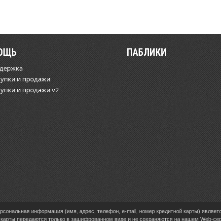
ОЩЬ
ПАБЛИКИ
ддержка
купки и продажи
купки и продажи v2
сональная информация (имя, адрес, телефон, e-mail, номер кредитной карты) являет
карты передаются только в зашифрованном виде и не сохраняются на нашем Web-се