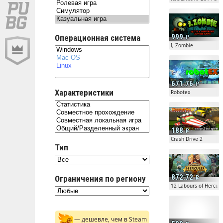
999
Операционная система
I, Zombie
671.76
Характеристики
Robotex
188
Crash Drive 2
Тип
872.72
Ограничения по региону
12 Labours of Hercules
— дешевле, чем в Steam