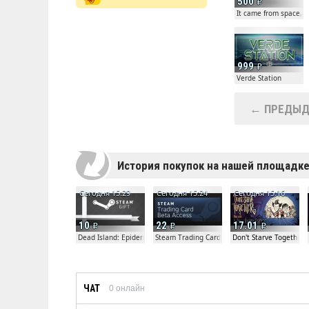
500
It came from space, a
999
Verde Station
← ПРЕДЫД
История покупок на нашей площадк
Сегодня 15:29
Сегодня 15:24
Сегодня 15:16
10
22
17.01
Dead Island: Epidemic Beta Gift
Steam Trading Card Beta
Don't Starve Together
ЧАТ
0
онлайн