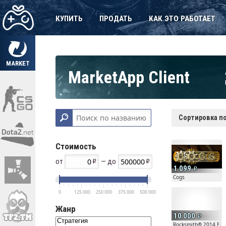
КУПИТЬ
ПРОДАТЬ
КАК ЭТО РАБОТАЕТ
MARKET
MarketApp Client
Сортировка по
Стоимость
от
— до
1 099
Cogs
0
125 000
250 000
375 000
500 000
Жанр
10 000
Rocksmith® 2014 Edit