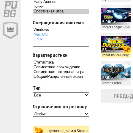
5 000
Операционная система
Rocket League - Back 
85
Характеристики
Robot Roller-Derby D
350
Frozen Cortex
Тип
← ПРЕДЫД
Ограничения по региону
— дешевле, чем в Steam