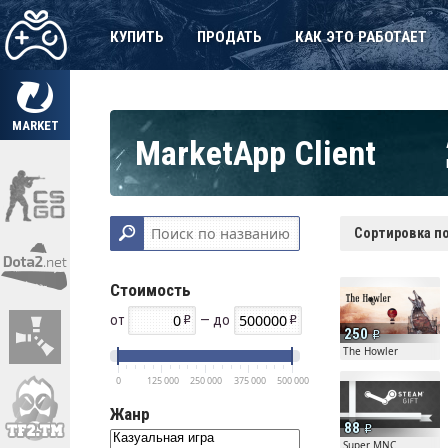
КУПИТЬ
ПРОДАТЬ
КАК ЭТО РАБОТАЕТ
MARKET
MarketApp Client
Сортировка по
Стоимость
от
— до
250
The Howler
0
125 000
250 000
375 000
500 000
Жанр
88
Super MNC