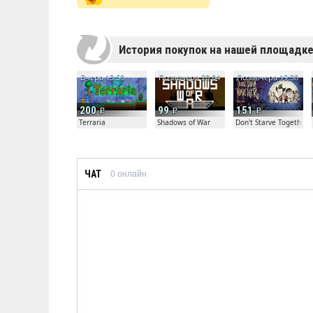
История покупок на нашей площадк
Вчера 13:50
Позавчера 20:04
Позавчера 19:30
200
99
151
Terraria
Shadows of War
Don't Starve Together
ЧАТ
0
онлайн