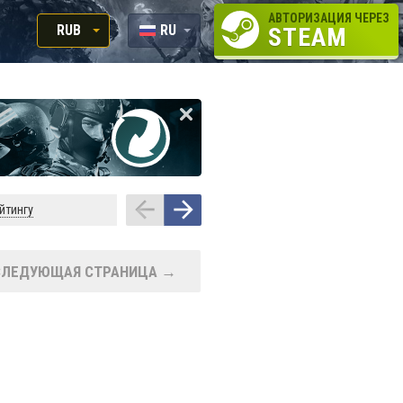
АВТОРИЗАЦИЯ ЧЕРЕЗ
RUB
RU
STEAM
RUB
EN
USD
EUR
йтингу
СЛЕДУЮЩАЯ СТРАНИЦА →