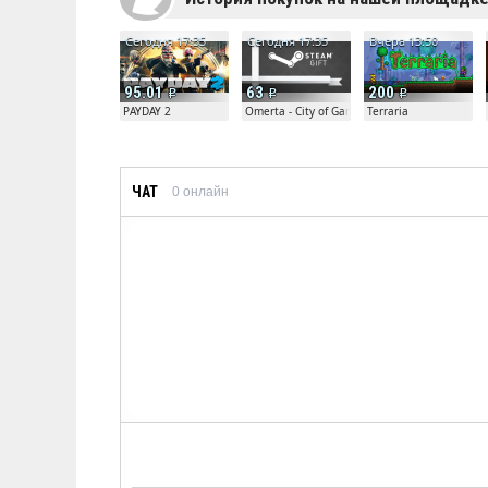
Сегодня 17:35
Сегодня 17:35
Вчера 13:50
95.01
63
200
PAYDAY 2
Omerta - City of Gangsters
Terraria
ЧАТ
0
онлайн