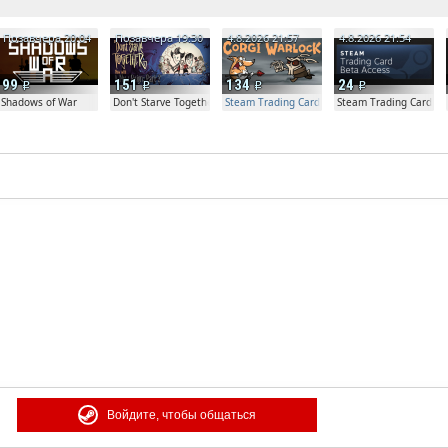
Позавчера 20:04
Позавчера 19:30
4.8.2026 21:57
4.8.2026 21:54
99
151
134
24
Shadows of War
Don't Starve Together
Steam Trading Card Beta Access - Extra Copy
Steam Trading Card Be
Войдите, чтобы общаться