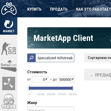
КУПИТЬ
ПРОДАТЬ
КАК ЭТО РАБОТАЕ
MARKET
MarketApp Client
Сортировка по
Стоимость
← ПРЕДЫД
от
— до
0
125 000
250 000
375 000
500 000
Жанр