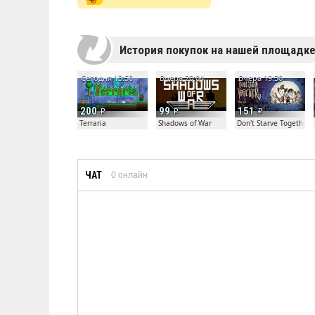
История покупок на нашей площадк
Сегодня 13:50
Вчера 20:04
Вчера 19:30
200
99
151
Terraria
Shadows of War
Don't Starve Together
ЧАТ
0
онлайн