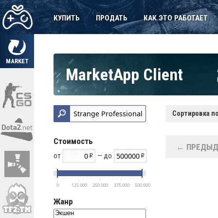
КУПИТЬ
ПРОДАТЬ
КАК ЭТО РАБОТАЕТ
MARKET
MarketApp Client
Сортировка по
Стоимость
← ПРЕДЫД
от
— до
0
125 000
250 000
375 000
500 000
Жанр