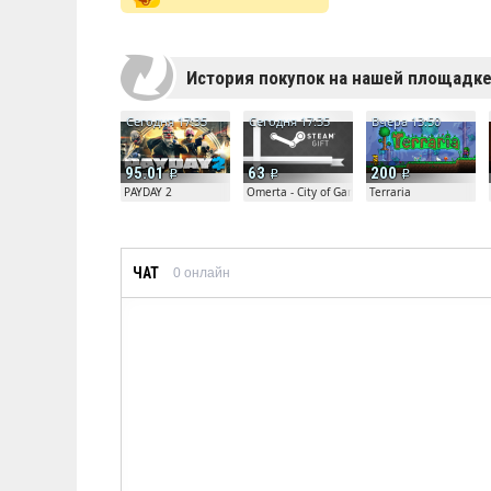
История покупок на нашей площадк
Сегодня 17:35
Сегодня 17:35
Вчера 13:50
95.01
63
200
PAYDAY 2
Omerta - City of Gangsters
Terraria
ЧАТ
0
онлайн