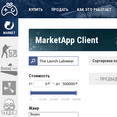
КУПИТЬ
ПРОДАТЬ
КАК ЭТО РАБОТАЕТ
MARKET
MarketApp Client
Сортировка по
Стоимость
← ПРЕДЫД
от
— до
0
125 000
250 000
375 000
500 000
Жанр