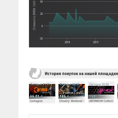
Стоимость ARMA: Cold War Assault
50
25
0
-25
2018
2019
История покупок на нашей площадк
Сегодня 21:29
Сегодня 20:58
Сегодня 20:56
66.01
146
150
Contagion
Chivalry: Medieval Warfare
UBERMOSH Collection