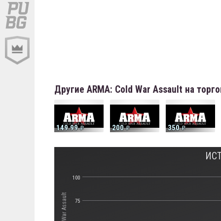
Другие ARMA: Cold War Assault на тор
149.99
200
350
ИСТ
100
75