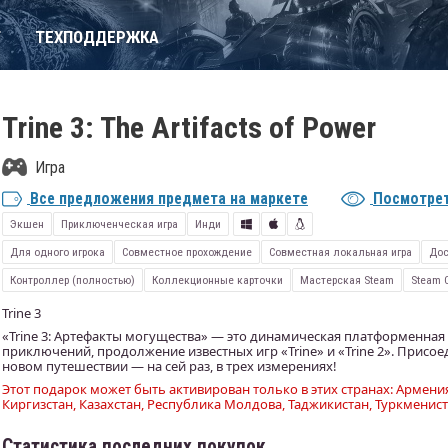
Т
ТЕХПОДДЕРЖКА
Trine 3: The Artifacts of Power
Игра
Все предложения предмета на маркете
Посмотрет
Экшен
Приключенческая игра
Инди
Для одного игрока
Совместное прохождение
Совместная локальная игра
Дос
Контроллер (полностью)
Коллекционные карточки
Мастерская Steam
Steam 
Trine 3
«Trine 3: Артефакты могущества» — это динамическая платформенная
приключений, продолжение известных игр «Trine» и «Trine 2». Присое
новом путешествии — на сей раз, в трех измерениях!
Этот подарок может быть активирован только в этих странах: Армения
Киргизстан, Казахстан, Республика Молдова, Таджикистан, Туркменист
Статистика последних покупок