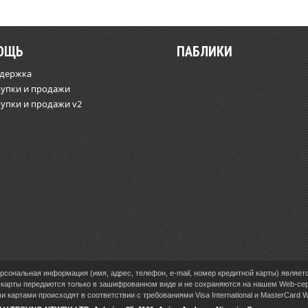
ОЩЬ
ПАБЛИКИ
ддержка
купки и продажи
купки и продажи v2
сональная информация (имя, адрес, телефон, e-mail, номер кредитной карты) являет
карты передаются только в зашифрованном виде и не сохраняются на нашем Web-се
 картами происходят в соответствии с требованиями Visa International и MasterCard 