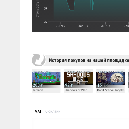
50
25
Jul '16
Jan '17
Jul '17
Jan
История покупок на нашей площадк
Вчера 13:50
Позавчера 20:04
Позавчера 19:30
200
99
151
Terraria
Shadows of War
Don't Starve Together
ЧАТ
0
онлайн