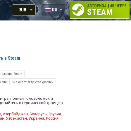
АВТОРИЗАЦИЯ ЧЕРЕЗ
RUB
RU
STEAM
RUB
EN
USD
EUR
ь в Steam
тижения Steam
Cloud
Включает редактор уровней
 игра, полная головоломок и
диняйтесь к героической троице в
, Азербайджан, Беларусь, Грузия,
ан, Узбекистан, Украина, Россия