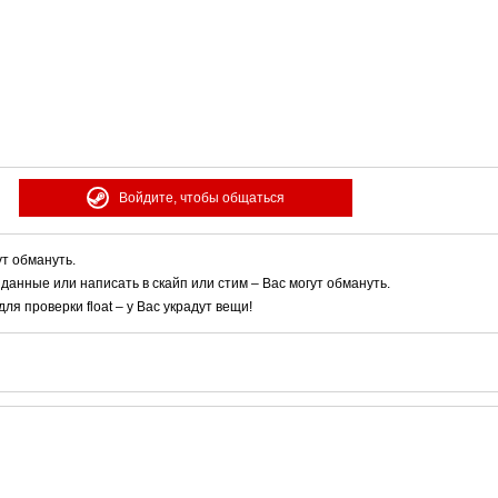
Войдите, чтобы общаться
ут обмануть.
 данные или написать в скайп или стим – Вас могут обмануть.
я проверки float – у Вас украдут вещи!