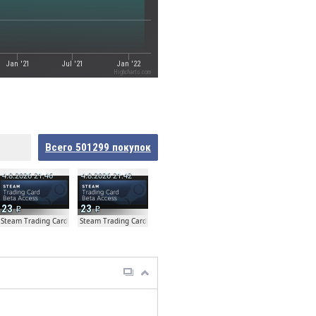
Jan '21
Jul '21
Jan '22
Highcharts.com
Всего
501299
покупок
4.8.2026 21:46
4.8.2026 21:42
23
23
ta
Steam Trading Card Beta
Steam Trading Card Beta