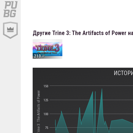
Другие Trine 3: The Artifacts of Power
210
ИСТОРИ
150
Стоимость Trine 3: The Artifacts of Power
125
100
75