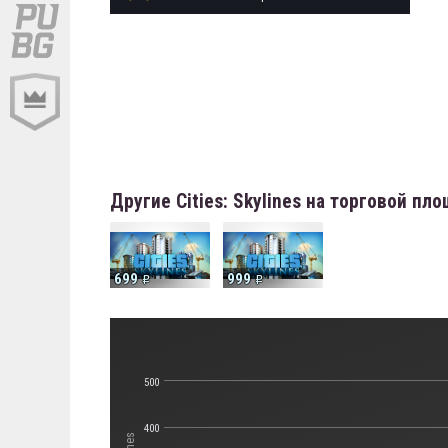
Другие Cities: Skylines на торговой пл
699
999
500
400