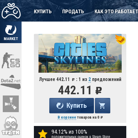
КУПИТЬ
ПРОДАТЬ
КАК ЭТО РАБОТАЕ
MARKET
Лучшее 442.11
: 1 из
2
предложений
442.11
Купить
В корзине
товаров на
0
94.12% из 100%
положительных оценок в Steam Store