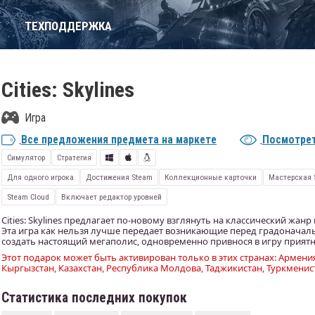
Т
ТЕХПОДДЕРЖКА
Cities: Skylines
Игра
Все предложения предмета на маркете
Посмотрет
Симулятор
Стратегия
Для одного игрока
Достижения Steam
Коллекционные карточки
Мастерская 
Steam Cloud
Включает редактор уровней
Cities: Skylines предлагает по-новому взглянуть на классический жан
Эта игра как нельзя лучше передает возникающие перед градоначал
создать настоящий мегаполис, одновременно привнося в игру прият
Этот подарок может быть активирован только в этих странах: Армения
Кыргызстан, Казахстан, Республика Молдова, Таджикистан, Туркменист
Статистика последних покупок