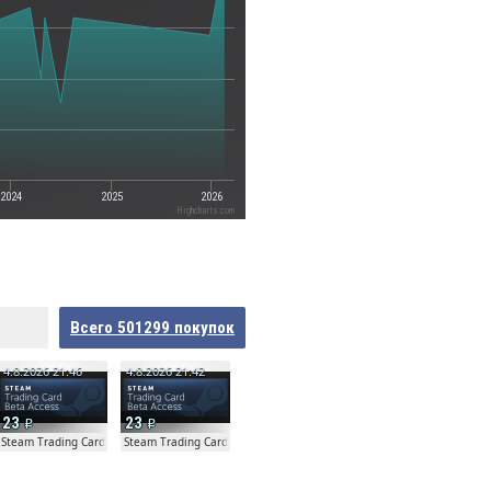
2024
2025
2026
Highcharts.com
Всего
501299
покупок
4.8.2026 21:46
4.8.2026 21:42
23
23
ta
Steam Trading Card Beta
Steam Trading Card Beta