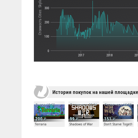
Стоимость Cities: Skylines
300
200
100
0
2017
2018
20
История покупок на нашей площадк
Вчера 13:50
Позавчера 20:04
Позавчера 19:30
200
99
151
Terraria
Shadows of War
Don't Starve Together