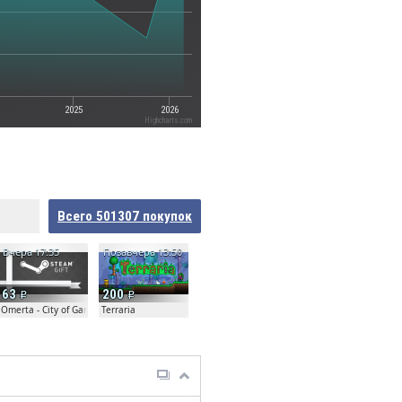
2025
2026
Highcharts.com
Всего
501307
покупок
Вчера 17:35
Позавчера 13:50
63
200
Omerta - City of Gangsters
Terraria