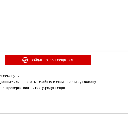
Войдите, чтобы общаться
ут обмануть.
 данные или написать в скайп или стим – Вас могут обмануть.
я проверки float – у Вас украдут вещи!