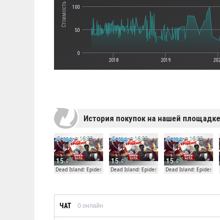
100
50
0
2018
2019
20
История покупок на нашей площадк
Сегодня 16:23
Сегодня 16:22
Сегодня 16:22
15
15
15
Dead Island: Epidemic
Dead Island: Epidemic
Dead Island: Epidemic
ЧАТ
0
онлайн