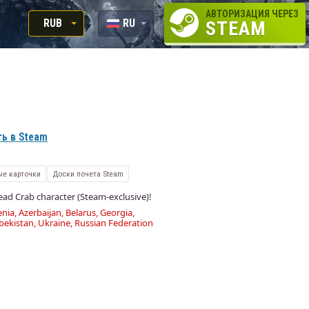
АВТОРИЗАЦИЯ ЧЕРЕЗ
RUB
RU
STEAM
RUB
EN
USD
EUR
ь в Steam
е карточки
Доски почета Steam
ead Crab character (Steam-exclusive)!
nia, Azerbaijan, Belarus, Georgia,
bekistan, Ukraine, Russian Federation