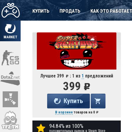
КУПИТЬ
ПРОДАТЬ
КАК ЭТО РАБОТАЕ
MARKET
Лучшее 399
: 1 из
1
предложений
399
Купить
В корзине
товаров на
0
94.84% из 100%
положительных оценок в Steam Store