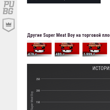
Другие Super Meat Boy на торговой пл
479
480
1 999
ИСТОРИ
250
200
Стоимость Super Meat Boy
150