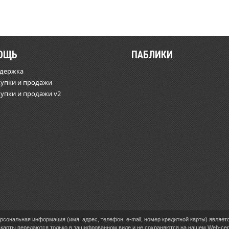
ОЩЬ
ПАБЛИКИ
ддержка
купки и продажи
купки и продажи v2
сональная информация (имя, адрес, телефон, e-mail, номер кредитной карты) являет
карты передаются только в зашифрованном виде и не сохраняются на нашем Web-се