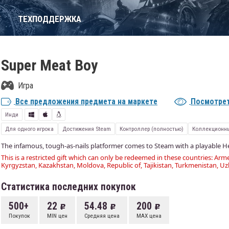
Т
ТЕХПОДДЕРЖКА
Super Meat Boy
Игра
Все предложения предмета на маркете
Посмотрет
Инди
Для одного игрока
Достижения Steam
Контроллер (полностью)
Коллекционны
The infamous, tough-as-nails platformer comes to Steam with a playable H
This is a restricted gift which can only be redeemed in these countries: Arme
Kyrgyzstan, Kazakhstan, Moldova, Republic of, Tajikistan, Turkmenistan, Uz
Статистика последних покупок
500+
22
54.48
200
Покупок
MIN цен
Средняя цена
MAX цена