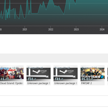
20
2021
2022
2023
2024
е
Сегодня 16:22
Вчера 21:45
Вчера 21:42
Вчера 17:35
15
150
149
95.01
Dead Island: Epidemic
Unknown package 81804
Unknown package 81804
PAYDAY 2