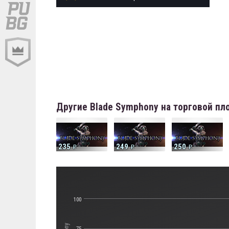
Другие Blade Symphony на торговой п
235
249
250
100
75