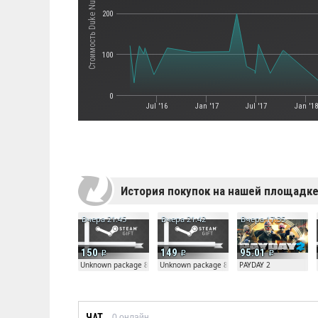
Стоимость Duke Nukem Forever
200
100
0
Jul '16
Jan '17
Jul '17
Jan '18
История покупок на нашей площадк
Вчера 21:45
Вчера 21:42
Вчера 17:35
150
149
95.01
Unknown package 81804
Unknown package 81804
PAYDAY 2
ЧАТ
0
онлайн