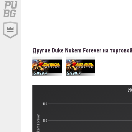
Другие Duke Nukem Forever на торгово
5 999
5 999
И
400
300