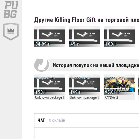
Другие Killing Floor Gift на торговой п
34.99
45
100
История покупок на нашей площадк
Вчера 21:45
Вчера 21:42
Вчера 17:35
150
149
95.01
Unknown package 81804
Unknown package 81804
PAYDAY 2
ЧАТ
0
онлайн