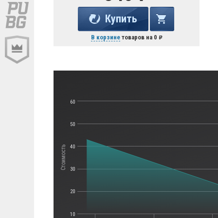
Купить
В корзине
товаров на
0
60
50
40
Стоимость
30
20
10