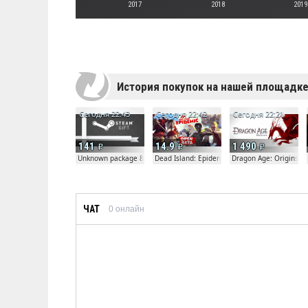
2017
2018
2019
История покупок на нашей площадк
Сегодня 22:43
Сегодня 22:42
Сегодня 22:21
141
14.9
1 490
Unknown package 81804
Dead Island: Epidemic
Dragon Age: Origins
ЧАТ
0
онлайн