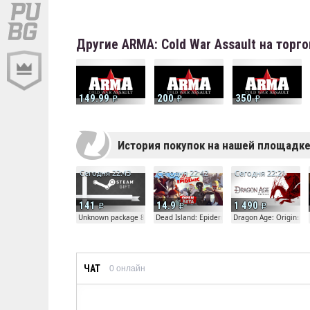
Другие ARMA: Cold War Assault на тор
149.99
200
350
История покупок на нашей площадк
Сегодня 22:43
Сегодня 22:42
Сегодня 22:21
141
14.9
1 490
Unknown package 81804
Dead Island: Epidemic
Dragon Age: Origins
ЧАТ
0
онлайн