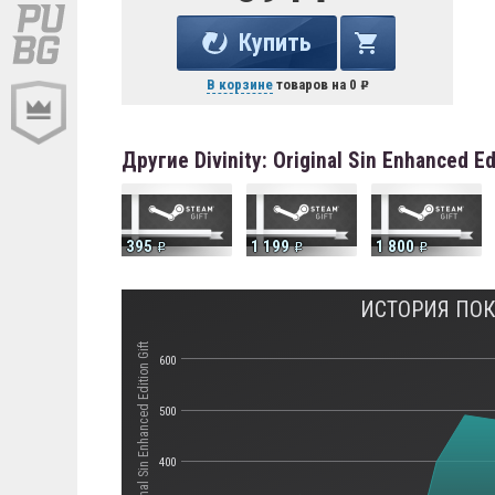
Купить
В корзине
товаров на
0
Другие Divinity: Original Sin Enhanced 
395
1 199
1 800
ИСТОРИЯ ПОКУ
Стоимость Divinity: Original Sin Enhanced Edition Gift
600
500
400