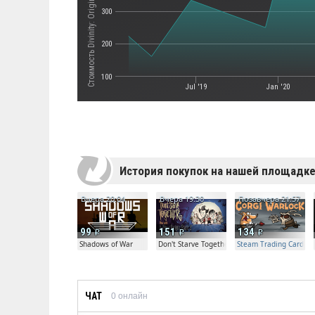
300
200
100
Jul '19
Jan '20
История покупок на нашей площадк
Вчера 20:04
Вчера 19:30
Позавчера 21:57
99
151
134
Shadows of War
Don't Starve Together
Steam Trading Card Bet
ЧАТ
0
онлайн