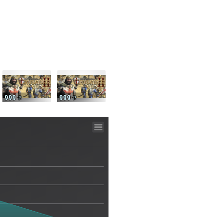
999
999