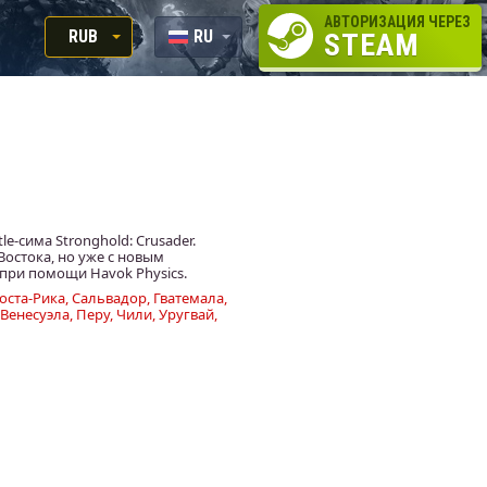
АВТОРИЗАЦИЯ ЧЕРЕЗ
RUB
RU
STEAM
RUB
EN
USD
EUR
e-сима Stronghold: Crusader.
 Востока, но уже с новым
при помощи Havok Physics.
оста-Рика, Сальвадор, Гватемала,
Венесуэла, Перу, Чили, Уругвай,