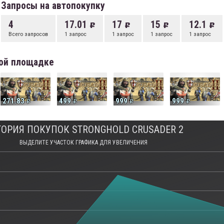
Запросы на автопокупку
4
17.01
17
15
12.1
Всего запросов
1 запрос
1 запрос
1 запрос
1 запрос
вой площадке
271.83
499
999
999
ОРИЯ ПОКУПОК STRONGHOLD CRUSADER 2
ВЫДЕЛИТЕ УЧАСТОК ГРАФИКА ДЛЯ УВЕЛИЧЕНИЯ