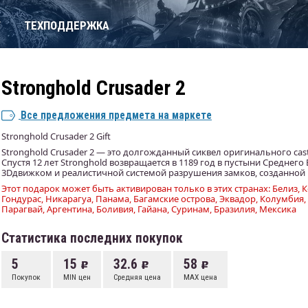
Т
ТЕХПОДДЕРЖКА
Stronghold Crusader 2
Все предложения предмета на маркете
Stronghold Crusader 2 Gift
Stronghold Crusader 2 — это долгожданный сиквел оригинального castl
Спустя 12 лет Stronghold возвращается в 1189 год в пустыни Среднего
3Dдвижком и реалистичной системой разрушения замков, созданной 
Этот подарок может быть активирован только в этих странах: Белиз, К
Гондурас, Никарагуа, Панама, Багамские острова, Эквадор, Колумбия, 
Парагвай, Аргентина, Боливия, Гайана, Суринам, Бразилия, Мексика
Статистика последних покупок
5
15
32.6
58
Покупок
MIN цен
Средняя цена
MAX цена