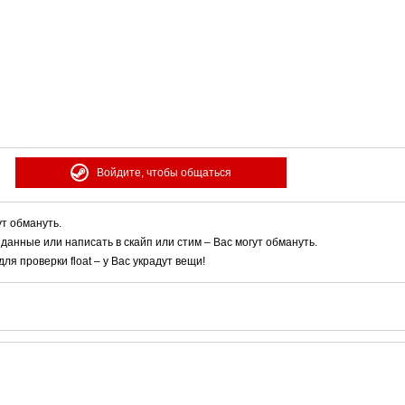
Войдите, чтобы общаться
ут обмануть.
 данные или написать в скайп или стим – Вас могут обмануть.
я проверки float – у Вас украдут вещи!