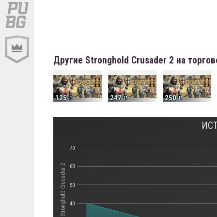
Другие Stronghold Crusader 2 на торго
125
247
250
ИСТ
70
Стоимость Stronghold Crusader 2
60
50
40