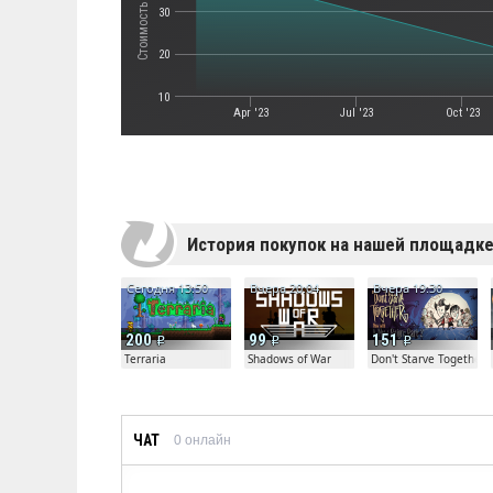
30
20
10
Apr '23
Jul '23
Oct '23
История покупок на нашей площадк
Сегодня 13:50
Вчера 20:04
Вчера 19:30
200
99
151
Terraria
Shadows of War
Don't Starve Together
ЧАТ
0
онлайн