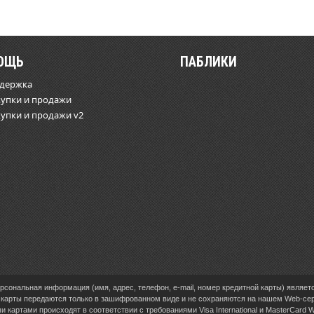
ОЩЬ
ПАБЛИКИ
ддержка
купки и продажи
купки и продажи v2
сональная информация (имя, адрес, телефон, e-mail, номер кредитной карты) являет
карты передаются только в зашифрованном виде и не сохраняются на нашем Web-се
 картами происходят в соответствии с требованиями Visa International и MasterCard 