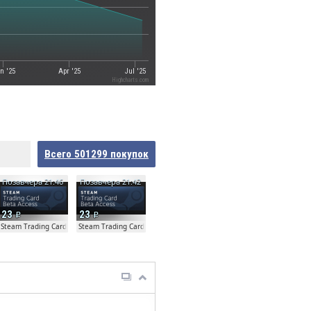
n '25
Apr '25
Jul '25
Highcharts.com
Всего
501299
покупок
Позавчера 21:46
Позавчера 21:42
23
23
ta
Steam Trading Card Beta
Steam Trading Card Beta