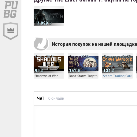
14 999
История покупок на нашей площадк
Вчера 20:04
Вчера 19:30
Позавчера 21:57
99
151
134
Shadows of War
Don't Starve Together
Steam Trading Card Bet
ЧАТ
0
онлайн