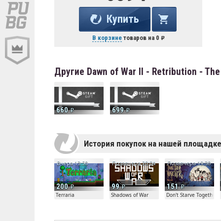
Купить
В корзине
товаров на
0
Другие Dawn of War II - Retribution - T
660
699
История покупок на нашей площадк
Вчера 13:50
Позавчера 20:04
Позавчера 19:30
200
99
151
Terraria
Shadows of War
Don't Starve Together