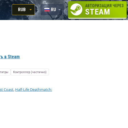
АВТОРИЗАЦИЯ ЧЕРЕЗ
RUB
RU
STEAM
RUB
EN
USD
EUR
ь в Steam
титры
Контроллер (частично)
ost Coast
,
Half-Life Deathmatch: