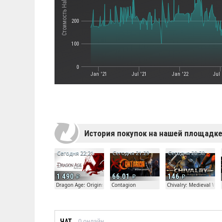
Стоимость Half-Life 2
200
100
0
Jan '21
Jul '21
Jan '22
Jul 
История покупок на нашей площадк
Сегодня 22:21
Сегодня 21:29
Сегодня 20:58
1 490
66.01
146
Dragon Age: Origins
Contagion
Chivalry: Medieval War
ЧАТ
0
онлайн