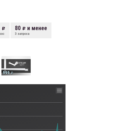
5
80
и менее
рос
3 запроса
999