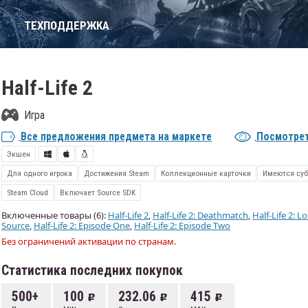
Т
ТЕХПОДДЕРЖКА
Half-Life 2
Игра
Все предложения предмета на маркете
Посмотрет
Экшен
Для одного игрока
Достижения Steam
Коллекционные карточки
Имеются суб
Steam Cloud
Включает Source SDK
Включенные товары (6):
Half-Life 2
,
Half-Life 2: Deathmatch
,
Half-Life 2: L
Source
,
Half-Life 2: Episode One
,
Half-Life 2: Episode Two
Без ограничений активации по странам.
Статистика последних покупок
500+
100
232.06
415