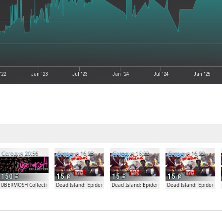
'22
Jan '23
Jul '23
Jan '24
Jul '24
Jan '25
е
Сегодня 20:56
Сегодня 16:23
Сегодня 16:22
Сегодня 16:22
150
15
15
15
fare
UBERMOSH Collection
Dead Island: Epidemic
Dead Island: Epidemic
Dead Island: Epidemic