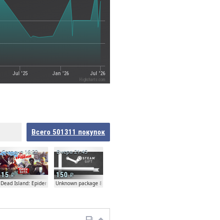
Jul '25
Jan '26
Jul '26
Highcharts.com
Всего
501311
покупок
Сегодня 16:22
Вчера 21:45
15
150
Dead Island: Epidemic
Unknown package 81804