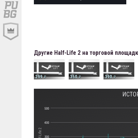
Другие Half-Life 2 на торговой площад
299
350
390
ИСТОР
500
400
300