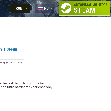
АВТОРИЗАЦИЯ ЧЕРЕЗ
RUB
RU
STEAM
RUB
EN
USD
EUR
ь в Steam
ллер (полностью)
the real thing. Not for the faint
or an ultra hardcore experience only