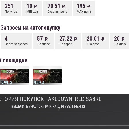
251
10
70.51
195
Покупок
MIN цен
Средняя цена
MAX цена
Запросы на автопокупку
4
57
27.22
20.01
20
Всего запросов
1 запрос
1 запрос
1 запрос
1 запрос
ой площадке
299
999
СТОРИЯ ПОКУПОК TAKEDOWN: RED SABRE
ВЫДЕЛИТЕ УЧАСТОК ГРАФИКА ДЛЯ УВЕЛИЧЕНИЯ