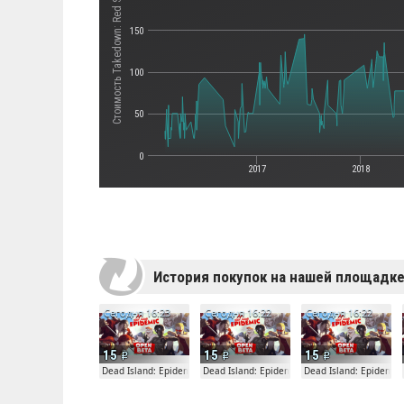
Стоимость Takedown: Red Sabre
150
100
50
0
2017
2018
История покупок на нашей площадк
Сегодня 16:23
Сегодня 16:22
Сегодня 16:22
15
15
15
Dead Island: Epidemic
Dead Island: Epidemic
Dead Island: Epidemic