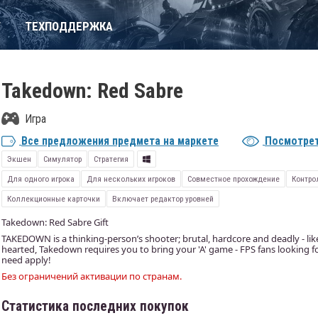
Т
ТЕХПОДДЕРЖКА
Takedown: Red Sabre
Игра
Все предложения предмета на маркете
Посмотрет
Экшен
Симулятор
Стратегия
Для одного игрока
Для нескольких игроков
Совместное прохождение
Контро
Коллекционные карточки
Включает редактор уровней
Takedown: Red Sabre Gift
TAKEDOWN is a thinking-person’s shooter; brutal, hardcore and deadly - like 
hearted, Takedown requires you to bring your 'A' game - FPS fans looking f
need apply!
Без ограничений активации по странам.
Статистика последних покупок