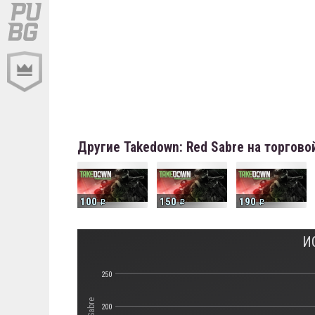
Другие Takedown: Red Sabre на торгов
100
150
190
И
250
200