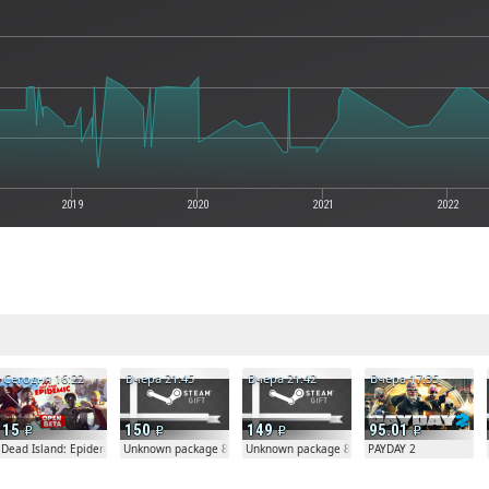
2019
2020
2021
2022
е
Сегодня 16:22
Вчера 21:45
Вчера 21:42
Вчера 17:35
15
150
149
95.01
Dead Island: Epidemic
Unknown package 81804
Unknown package 81804
PAYDAY 2