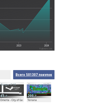
2023
2024
Highcharts.com
Всего
501307
покупок
Вчера 17:35
Позавчера 13:50
63
200
Omerta - City of Gangsters
Terraria