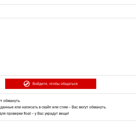
Войдите, чтобы общаться
ут обмануть.
 данные или написать в скайп или стим – Вас могут обмануть.
я проверки float – у Вас украдут вещи!