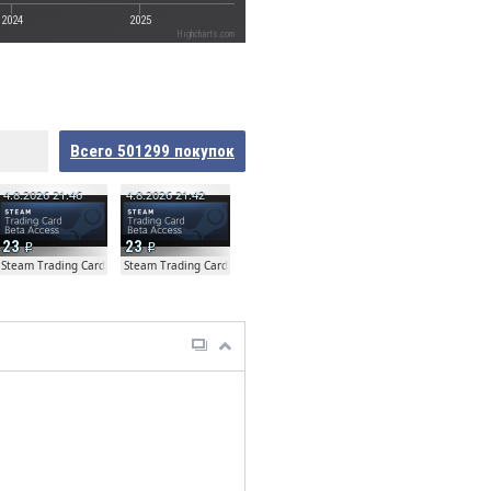
2024
2025
Highcharts.com
Всего
501299
покупок
4.8.2026 21:46
4.8.2026 21:42
23
23
ta
Steam Trading Card Beta
Steam Trading Card Beta