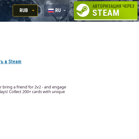
АВТОРИЗАЦИЯ ЧЕРЕЗ
RUB
RU
STEAM
RUB
EN
USD
EUR
ь в Steam
 bring a friend for 2v2 - and engage
lays! Collect 200+ cards with unique