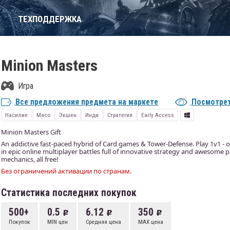
Т
ТЕХПОДДЕРЖКА
Minion Masters
Игра
Все предложения предмета на маркете
Посмотрет
Насилие
Мясо
Экшен
Инди
Стратегия
Early Access
Minion Masters Gift
An addictive fast-paced hybrid of Card games & Tower-Defense. Play 1v1 - or
in epic online multiplayer battles full of innovative strategy and awesome p
mechanics, all free!
Без ограничений активации по странам.
Статистика последних покупок
500+
0.5
6.12
350
Покупок
MIN цен
Средняя цена
MAX цена