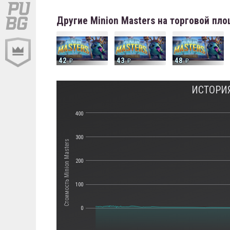
Другие Minion Masters на торговой пл
42
43
48
ИСТОРИЯ
400
300
Стоимость Minion Masters
200
100
0