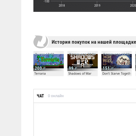
-100
2018
2019
2020
История покупок на нашей площадк
Вчера 13:50
Позавчера 20:04
Позавчера 19:30
200
99
151
Terraria
Shadows of War
Don't Starve Together
ЧАТ
0
онлайн