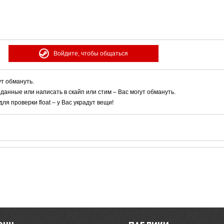
Войдите, чтобы общаться
ут обмануть.
 данные или написать в скайп или стим – Вас могут обмануть.
я проверки float – у Вас украдут вещи!