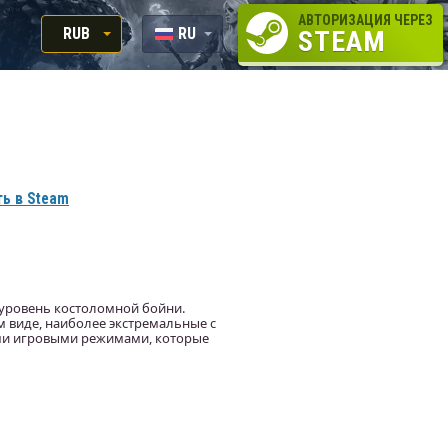
АВТОРИЗАЦИЯ ЧЕРЕЗ
RUB
RU
STEAM
RUB
EN
USD
EUR
ь в Steam
 уровень костоломной бойни.
м виде, наиболее экстремальные с
ми игровыми режимами, которые