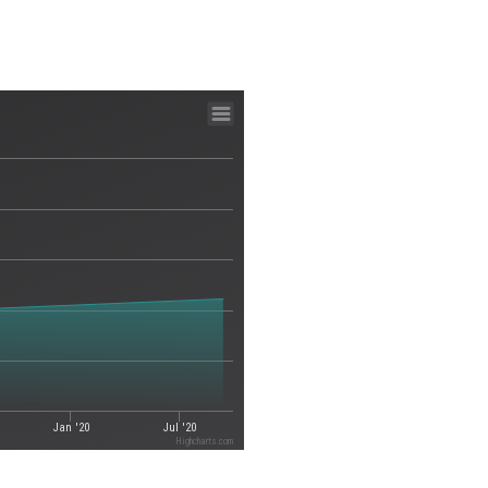
Jan '20
Jul '20
Highcharts.com