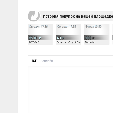
История покупок на нашей площадк
Сегодня 17:35
Сегодня 17:35
Вчера 13:50
95.01
63
200
PAYDAY 2
Omerta - City of Gangsters
Terraria
ЧАТ
0
онлайн