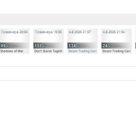
е
Позавчера 20:04
Позавчера 19:30
4.8.2026 21:57
4.8.2026 21:54
99
151
134
24
Shadows of War
Don't Starve Together
Steam Trading Card Beta Access - Extra Copy
Steam Trading Card Be