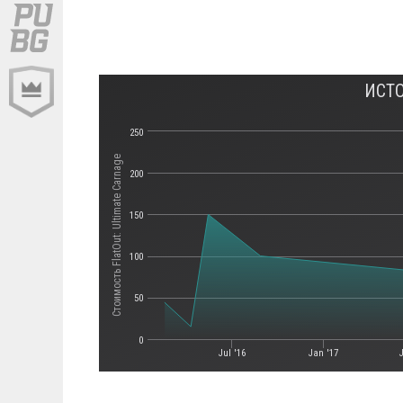
ИСТО
250
Стоимость FlatOut: Ultimate Carnage
200
150
100
50
0
Jul '16
Jan '17