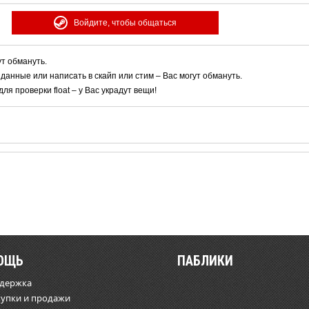
Войдите, чтобы общаться
ут обмануть.
 данные или написать в скайп или стим – Вас могут обмануть.
я проверки float – у Вас украдут вещи!
ОЩЬ
ПАБЛИКИ
ддержка
купки и продажи