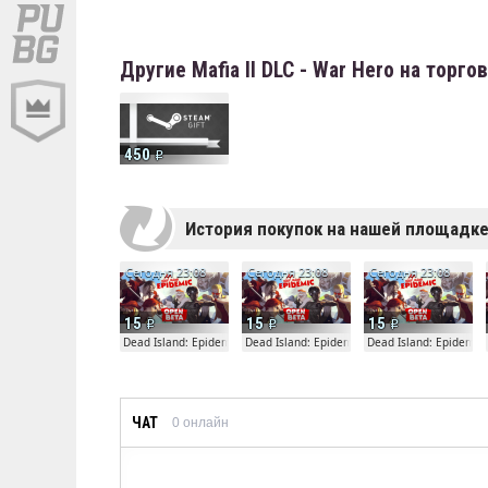
Другие Mafia II DLC - War Hero на торг
450
История покупок на нашей площадк
Сегодня 23:08
Сегодня 23:08
Сегодня 23:08
15
15
15
Dead Island: Epidemic
Dead Island: Epidemic
Dead Island: Epidemic
ЧАТ
0
онлайн