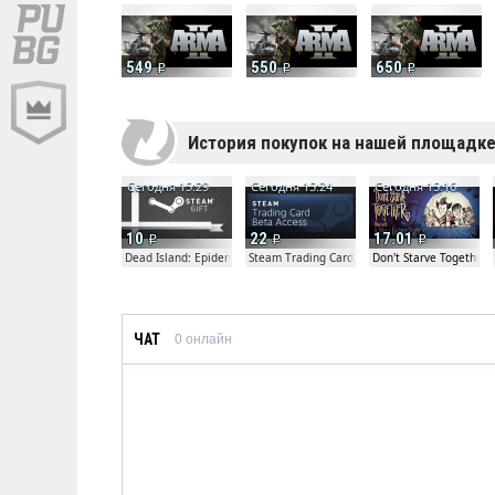
549
550
650
История покупок на нашей площадк
Сегодня 15:29
Сегодня 15:24
Сегодня 15:16
10
22
17.01
Dead Island: Epidemic Beta Gift
Steam Trading Card Beta
Don't Starve Together
ЧАТ
0
онлайн