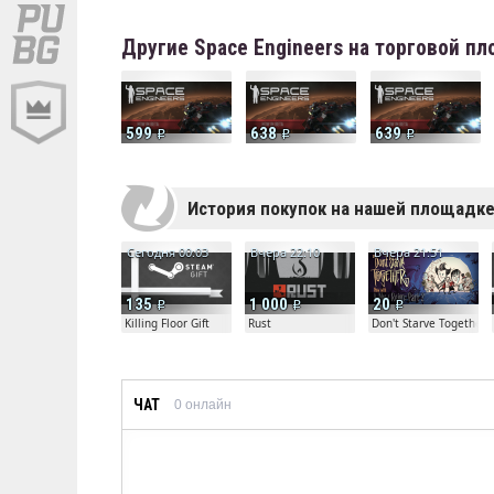
Другие Space Engineers на торговой п
599
638
639
История покупок на нашей площадк
Сегодня 00:03
Вчера 22:10
Вчера 21:51
135
1 000
20
Killing Floor Gift
Rust
Don't Starve Together
ЧАТ
0
онлайн