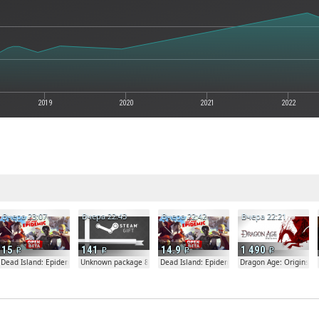
2019
2020
2021
2022
е
Вчера 23:07
Вчера 22:43
Вчера 22:42
Вчера 22:21
15
141
14.9
1 490
Dead Island: Epidemic
Unknown package 81804
Dead Island: Epidemic
Dragon Age: Origins