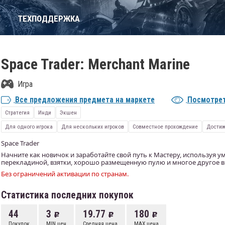
Т
ТЕХПОДДЕРЖКА
Space Trader: Merchant Marine
Игра
Все предложения предмета на маркете
Посмотрет
Стратегия
Инди
Экшен
Для одного игрока
Для нескольких игроков
Совместное прохождение
Достиж
Space Trader
Начните как новичок и заработайте свой путь к Мастеру, используя у
перекладиной, взятки, хорошо размещенную пулю и многое другое в S
Без ограничений активации по странам.
Статистика последних покупок
44
3
19.77
180
Покупок
MIN цен
Средняя цена
MAX цена