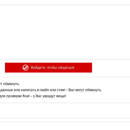
Войдите, чтобы общаться
ут обмануть.
 данные или написать в скайп или стим – Вас могут обмануть.
я проверки float – у Вас украдут вещи!