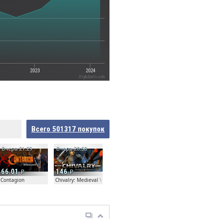
2023
2024
Highcharts.com
Всего
501317
покупок
Вчера 21:29
Вчера 20:58
66.01
146
Contagion
Chivalry: Medieval Warfare