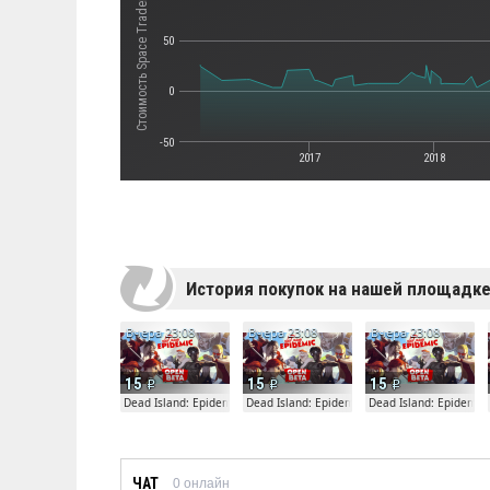
Стоимость Space Trader: Merchant Marine
50
0
-50
2017
2018
История покупок на нашей площадк
Вчера 23:08
Вчера 23:08
Вчера 23:08
15
15
15
Dead Island: Epidemic
Dead Island: Epidemic
Dead Island: Epidemic
ЧАТ
0
онлайн