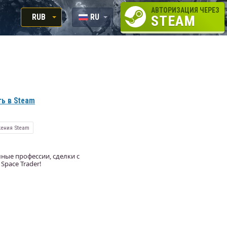
АВТОРИЗАЦИЯ ЧЕРЕЗ
RUB
RU
STEAM
RUB
EN
USD
EUR
ь в Steam
ения Steam
мные профессии, сделки с
pace Trader!