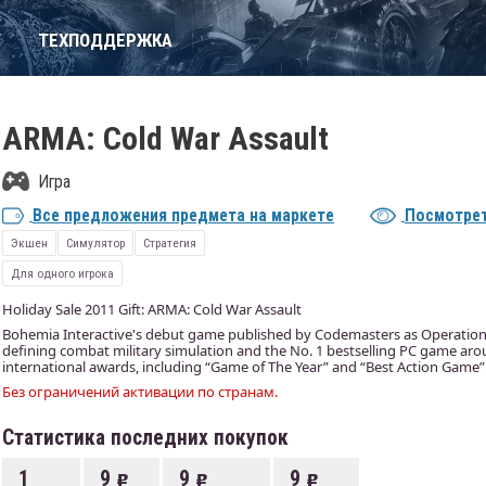
Т
ТЕХПОДДЕРЖКА
ARMA: Cold War Assault
Игра
Все предложения предмета на маркете
Посмотрет
Экшен
Симулятор
Стратегия
Для одного игрока
Holiday Sale 2011 Gift: ARMA: Cold War Assault
Bohemia Interactive's debut game published by Codemasters as Operation 
defining combat military simulation and the No. 1 bestselling PC game a
international awards, including “Game of The Year” and “Best Action Game”
Без ограничений активации по странам.
Статистика последних покупок
1
9
9
9