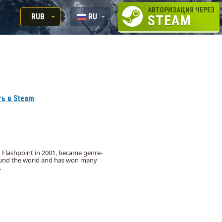
АВТОРИЗАЦИЯ ЧЕРЕЗ
RUB
RU
STEAM
RUB
EN
USD
EUR
ь в Steam
Flashpoint in 2001, became genre-
round the world and has won many
.