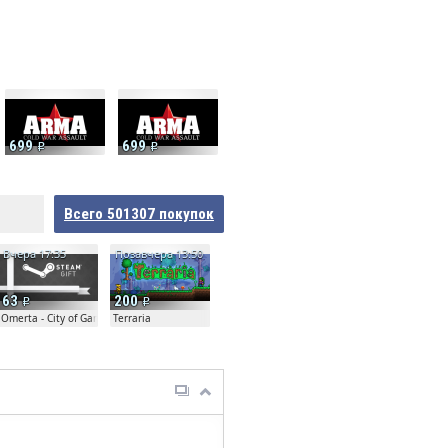
699
699
Всего
501307
покупок
Вчера 17:35
Позавчера 13:50
63
200
Omerta - City of Gangsters
Terraria