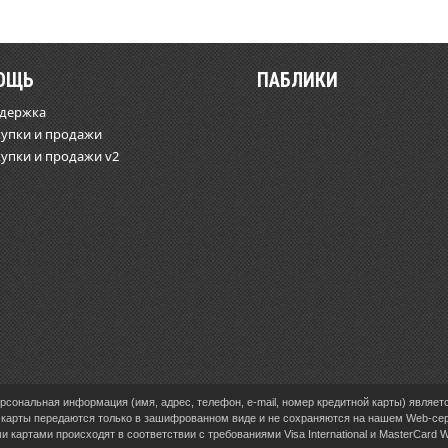
ОЩЬ
ПАБЛИКИ
ддержка
купки и продажи
купки и продажи v2
сональная информация (имя, адрес, телефон, e-mail, номер кредитной карты) являет
карты передаются только в зашифрованном виде и не сохраняются на нашем Web-се
 картами происходят в соответствии с требованиями Visa International и MasterCard 