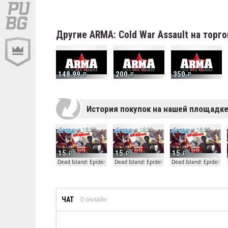
Другие ARMA: Cold War Assault на тор
148.99
200
350
История покупок на нашей площадк
Сегодня 16:23
Сегодня 16:22
Сегодня 16:22
15
15
15
Dead Island: Epidemic
Dead Island: Epidemic
Dead Island: Epidemic
ЧАТ
0
онлайн