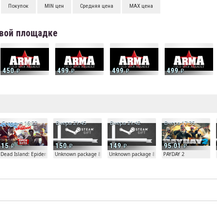
Покупок
MIN цен
Средняя цена
MAX цена
говой площадке
450
499
499
499
е
Сегодня 16:22
Вчера 21:45
Вчера 21:42
Вчера 17:35
15
150
149
95.01
Dead Island: Epidemic
Unknown package 81804
Unknown package 81804
PAYDAY 2