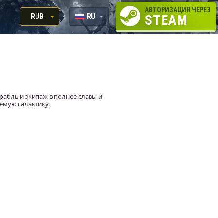
АВТОРИЗАЦИЯ ЧЕРЕЗ
RUB
RU
STEAM
RUB
EN
USD
EUR
рабль и экипаж в полное славы и
емую галактику.