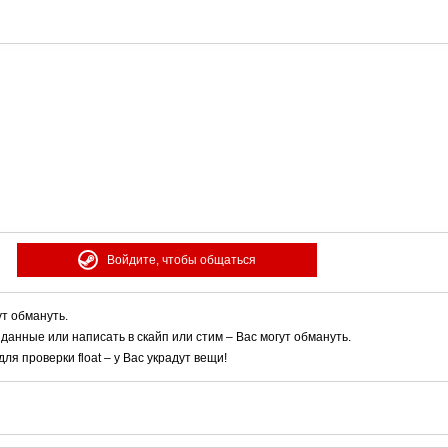
Войдите, чтобы общаться
ут обмануть.
 данные или написать в скайп или стим – Вас могут обмануть.
я проверки float – у Вас украдут вещи!