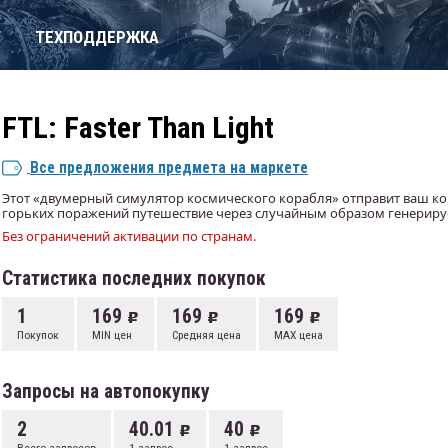
Т
ТЕХПОДДЕРЖКА
FTL: Faster Than Light
Все предложения предмета на маркете
Этот «двумерный симулятор космического корабля» отправит ваш ко
горьких поражений путешествие через случайным образом генериру
Без ограничений активации по странам.
Статистика последних покупок
1
169
169
169
Покупок
MIN цен
Средняя цена
MAX цена
Запросы на автопокупку
2
40.01
40