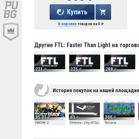
Купить
В корзине
товаров на
0
Другие FTL: Faster Than Light на торго
221
225
288
История покупок на нашей площадк
Сегодня 17:35
Сегодня 17:35
Вчера 13:50
95.01
63
200
PAYDAY 2
Omerta - City of Gangsters
Terraria