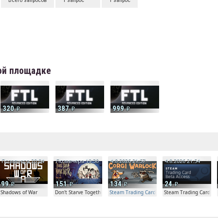
Всего запросов
1 запрос
1 запрос
вой площадке
320
387
999
е
Позавчера 20:04
Позавчера 19:30
4.8.2026 21:57
4.8.2026 21:54
99
151
134
24
Shadows of War
Don't Starve Together
Steam Trading Card Beta Access - Extra Copy
Steam Trading Card Be