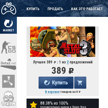
КУПИТЬ
ПРОДАТЬ
КАК ЭТО РАБОТАЕТ
MARKET
Лучшее 389
: 1 из
2
предложений
389
Купить
В корзине
товаров на
0
88.38% из 100%
положительных оценок в Steam Store