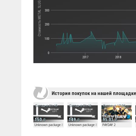
Стоимость METAL SLUG 3
300
200
100
0
2017
2018
История покупок на нашей площадк
Сегодня 21:45
Сегодня 21:42
Сегодня 17:35
150
149
95.01
Unknown package 81804
Unknown package 81804
PAYDAY 2