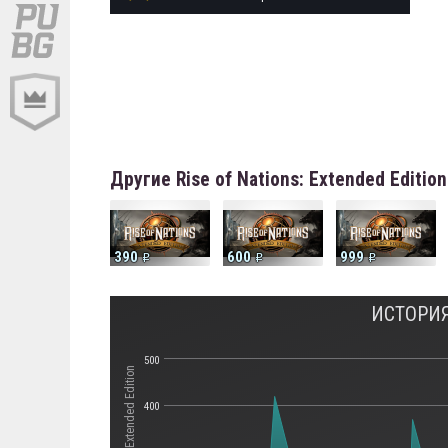
Другие Rise of Nations: Extended Editi
390
600
999
ИСТОРИЯ
500
400