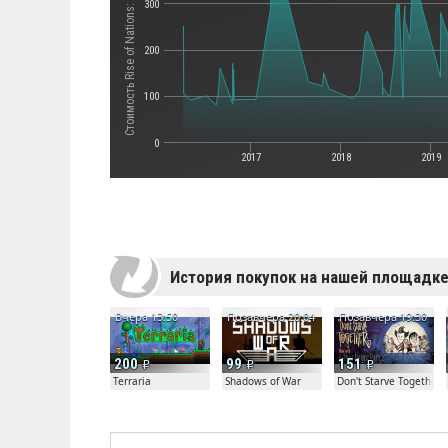
Стоимость Rise of Nations: Extended Edition
300
200
100
0
2017
2018
2019
История покупок на нашей площадк
Вчера 13:50
Позавчера 20:04
Позавчера 19:30
200
99
151
Terraria
Shadows of War
Don't Starve Together