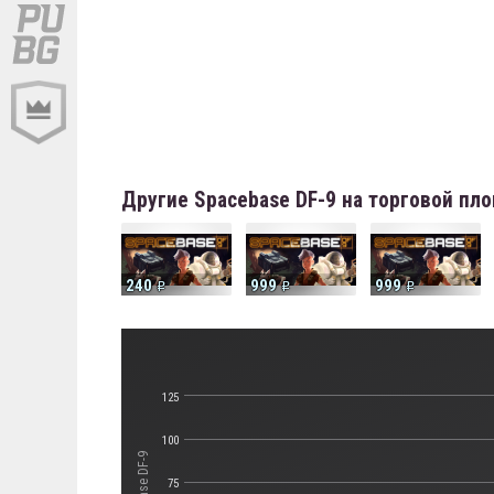
Другие Spacebase DF-9 на торговой пл
240
999
999
125
100
75