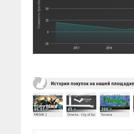
Стоимость Spacebase DF-9
50
25
0
-25
2017
2018
История покупок на нашей площадк
Сегодня 17:35
Сегодня 17:35
Вчера 13:50
95.01
63
200
PAYDAY 2
Omerta - City of Gangsters
Terraria