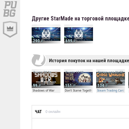
Другие StarMade на торговой площадк
290
699
История покупок на нашей площадк
Вчера 20:04
Вчера 19:30
Позавчера 21:57
99
151
134
Shadows of War
Don't Starve Together
Steam Trading Card Bet
ЧАТ
0
онлайн