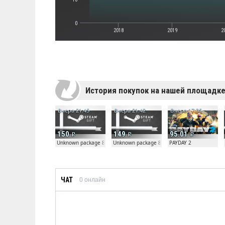
0
2018
2019
2
История покупок на нашей площадк
Вчера 21:45
Вчера 21:42
Вчера 17:35
150
149
95.01
Unknown package 81804
Unknown package 81804
PAYDAY 2
ЧАТ
0
онлайн