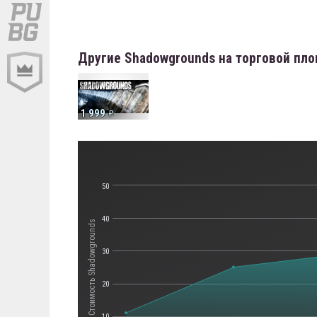
Другие Shadowgrounds на торговой пл
1 999
50
40
Стоимость Shadowgrounds
30
20
10