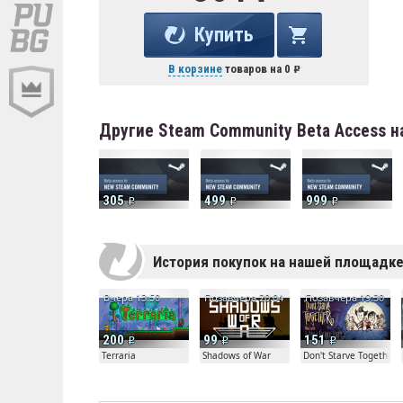
Купить
В корзине
товаров на
0
Другие Steam Community Beta Access н
305
499
999
История покупок на нашей площадк
Вчера 13:50
Позавчера 20:04
Позавчера 19:30
200
99
151
Terraria
Shadows of War
Don't Starve Together