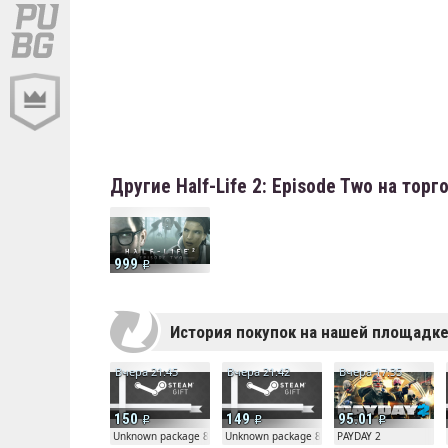
Другие Half-Life 2: Episode Two на тор
999
История покупок на нашей площадк
Вчера 21:45
Вчера 21:42
Вчера 17:35
150
149
95.01
Unknown package 81804
Unknown package 81804
PAYDAY 2