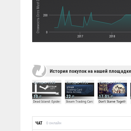
200
0
2017
2018
История покупок на нашей площадк
Сегодня 15:29
Сегодня 15:24
Сегодня 15:16
10
22
17.01
Dead Island: Epidemic Beta Gift
Steam Trading Card Beta
Don't Starve Together
ЧАТ
0
онлайн