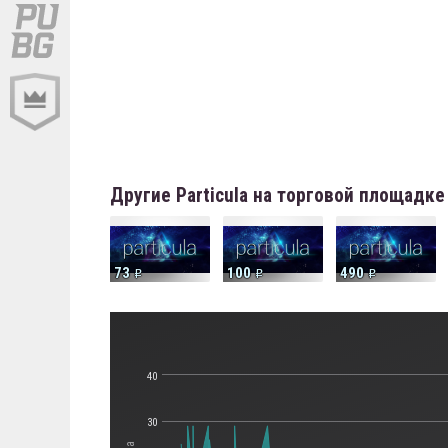
Другие Particula на торговой площадке
73
100
490
40
30