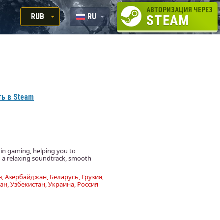
АВТОРИЗАЦИЯ ЧЕРЕЗ
RUB
RU
STEAM
RUB
EN
USD
EUR
ь в Steam
 in gaming, helping you to
h a relaxing soundtrack, smooth
, Азербайджан, Беларусь, Грузия,
ан, Узбекистан, Украина, Россия