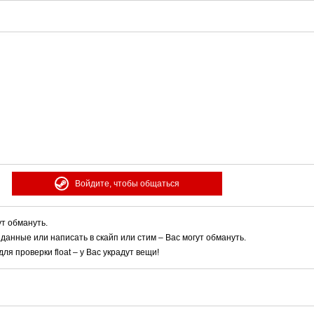
Войдите, чтобы общаться
ут обмануть.
 данные или написать в скайп или стим – Вас могут обмануть.
я проверки float – у Вас украдут вещи!