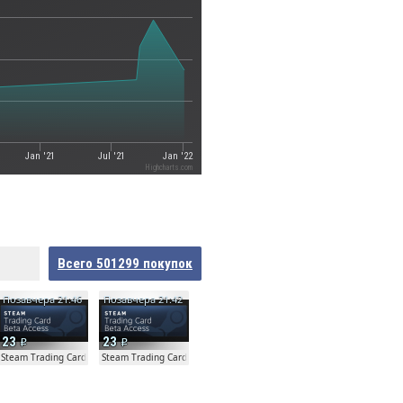
Jan '21
Jul '21
Jan '22
Highcharts.com
Всего
501299
покупок
Позавчера 21:46
Позавчера 21:42
23
23
ta
Steam Trading Card Beta
Steam Trading Card Beta