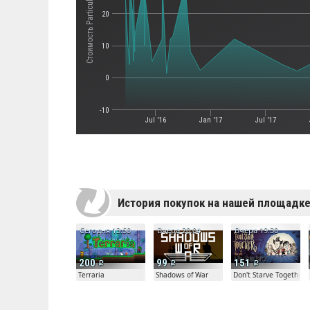
Стоимость Particula
20
10
0
-10
Jul '16
Jan '17
Jul '17
История покупок на нашей площадк
Сегодня 13:50
Вчера 20:04
Вчера 19:30
200
99
151
Terraria
Shadows of War
Don't Starve Together