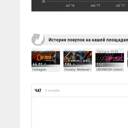
-20
Jul '16
Jan '17
Jul '17
История покупок на нашей площадк
Сегодня 21:29
Сегодня 20:58
Сегодня 20:56
66.01
146
150
Contagion
Chivalry: Medieval Warfare
UBERMOSH Collection
ЧАТ
0
онлайн