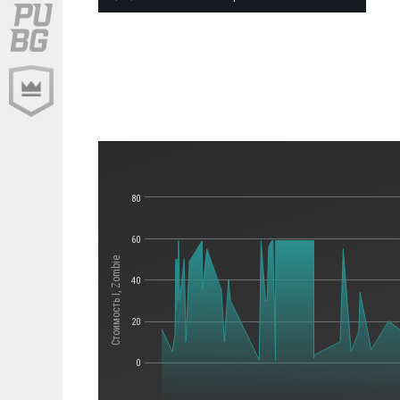
80
60
Стоимость I, Zombie
40
20
0