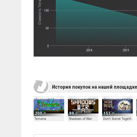
Стоимость Terraria
100
50
0
2018
2019
История покупок на нашей площадк
Вчера 13:50
Позавчера 20:04
Позавчера 19:30
200
99
151
Terraria
Shadows of War
Don't Starve Together