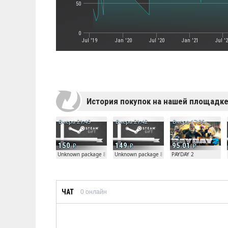
50
0
Jul '19
Jan '20
Jul '20
Jan '21
Jul '
История покупок на нашей площадк
Вчера 21:45
Вчера 21:42
Вчера 17:35
150
149
95.01
Unknown package 81804
Unknown package 81804
PAYDAY 2
ЧАТ
0
онлайн