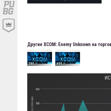
Другие XCOM: Enemy Unknown на торго
280
490
ИС
400
300