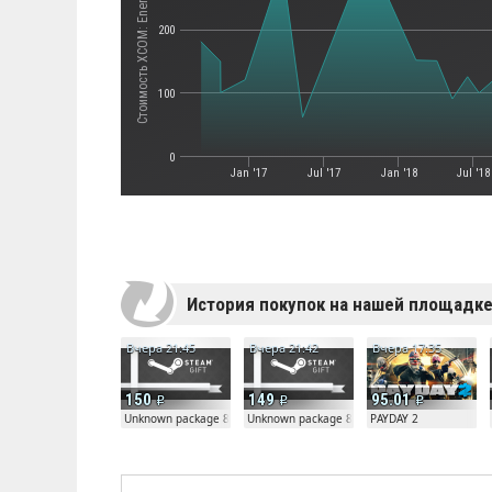
Стоимость XCOM: Enemy Unknown
200
100
0
Jan '17
Jul '17
Jan '18
Jul '18
История покупок на нашей площадк
Вчера 21:45
Вчера 21:42
Вчера 17:35
150
149
95.01
Unknown package 81804
Unknown package 81804
PAYDAY 2