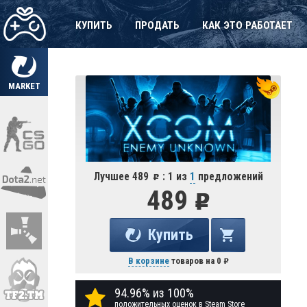
КУПИТЬ
ПРОДАТЬ
КАК ЭТО РАБОТАЕТ
MARKET
Лучшее 489
: 1 из
1
предложений
489
Купить
В корзине
товаров на
0
94.96% из 100%
положительных оценок в Steam Store