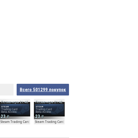
Всего
501299
покупок
Позавчера 21:46
Позавчера 21:42
23
23
ta
Steam Trading Card Beta
Steam Trading Card Beta