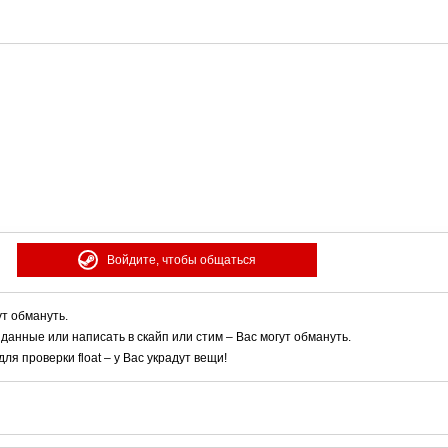
Войдите, чтобы общаться
ут обмануть.
 данные или написать в скайп или стим – Вас могут обмануть.
я проверки float – у Вас украдут вещи!