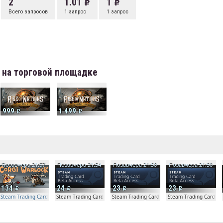
2
1.01
1
Всего запросов
1 запрос
1 запрос
on на торговой площадке
999
1 499
е
Позавчера 21:57
Позавчера 21:54
Позавчера 21:50
Позавчера 21:50
134
24
23
23
Steam Trading Card Beta Access - Extra Copy
Steam Trading Card Beta
Steam Trading Card Beta
Steam Trading Card Be