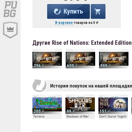
Купить
В корзине
товаров на
0
Другие Rise of Nations: Extended Editi
296
600
999
История покупок на нашей площадк
Сегодня 13:50
Вчера 20:04
Вчера 19:30
200
99
151
Terraria
Shadows of War
Don't Starve Together