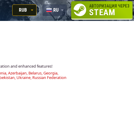
АВТОРИЗАЦИЯ ЧЕРЕЗ
RUB
RU
STEAM
RUB
EN
USD
EUR
gration and enhanced features!
nia, Azerbaijan, Belarus, Georgia,
bekistan, Ukraine, Russian Federation