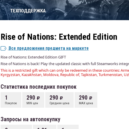
Т
ТЕХПОДДЕРЖКА
Rise of Nations: Extended Edition
Все предложения предмета на маркете
Rise of Nations: Extended Edition GIFT
Rise of Nations is back! Play the updated classic with full Steamworks inte
This is a restricted gift which can only be redeemed in these countries: Arme
Kyrgyzstan, Kazakhstan, Moldova, Republic of, Tajikistan, Turkmenistan, Uz
Статистика последних покупок
1
290
290
290
Покупок
MIN цен
Средняя цена
MAX цена
Запросы на автопокупку