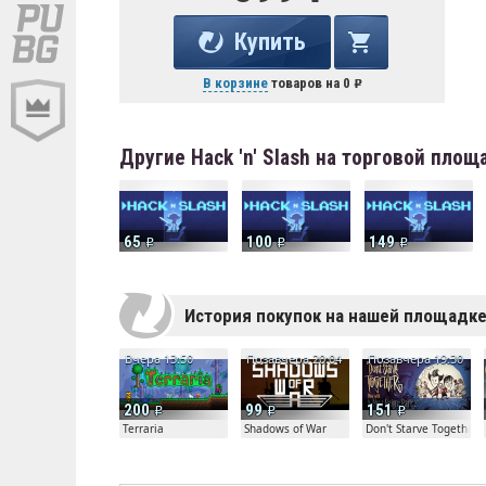
Купить
В корзине
товаров на
0
Другие Hack 'n' Slash на торговой площ
65
100
149
История покупок на нашей площадк
Вчера 13:50
Позавчера 20:04
Позавчера 19:30
200
99
151
Terraria
Shadows of War
Don't Starve Together