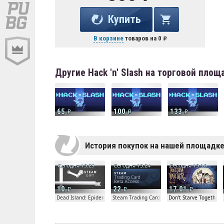
Купить
В корзине
товаров на
0
Другие Hack 'n' Slash на торговой площ
65
100
133
История покупок на нашей площадк
Сегодня 15:29
Сегодня 15:24
Сегодня 15:16
10
22
17.01
Dead Island: Epidemic Beta Gift
Steam Trading Card Beta
Don't Starve Together