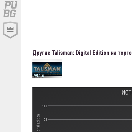
Другие Talisman: Digital Edition на тор
999
ИСТ
100
75