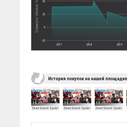
Стоимость Talisman: Digital Edition
50
25
0
-25
2017
2018
2019
История покупок на нашей площадк
Вчера 23:08
Вчера 23:08
Вчера 23:08
15
15
15
Dead Island: Epidemic
Dead Island: Epidemic
Dead Island: Epidemic