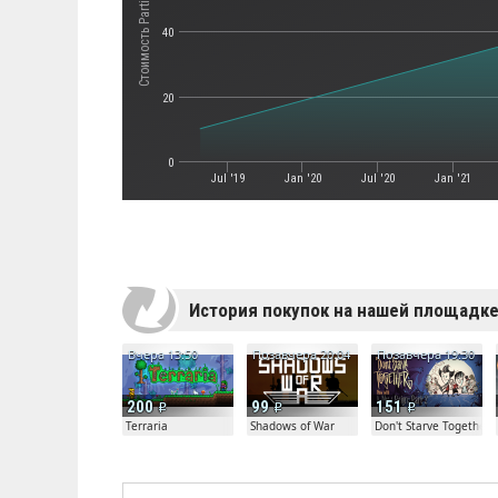
Стоимость Particula
40
20
0
Jul '19
Jan '20
Jul '20
Jan '21
История покупок на нашей площадк
Вчера 13:50
Позавчера 20:04
Позавчера 19:30
200
99
151
Terraria
Shadows of War
Don't Starve Together